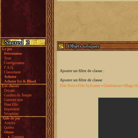
Le jeu
Présentation
Tests
Configuration
F.A.Q.
Ajouter un filtre de classe :
Classement
Acheter
Ajouter un filtre de classe
Acheter Ice & Blood
Elfe Noir
-
Elfe Sylvaine
-
Gladiateur
-
Mage de
Les classes
Dryade
Gardien du Temple
Guerrier noir
Haut Elfe
Inquisiteur
Séraphine
Aide de jeu
Articles
Quêtes
Objets
Uniques