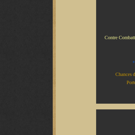
Contre Combatta
+
Chances de
Port