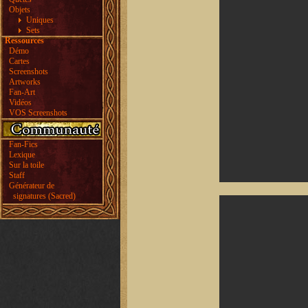
Objets
Uniques
Sets
Ressources
Démo
Cartes
Screenshots
Artworks
Fan-Art
Vidéos
VOS Screenshots
Fan-Fics
Lexique
Sur la toile
Staff
Générateur de
signatures (Sacred)