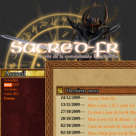
Actualités
RSS
Archives
Salon IRC
24/12/2009
---
Forum
Joyeux Noël (0)
13/11/2009
---
Mise à jour 2.65.1 pour Ice 
27/10/2009
---
La mise à jour de Ice & Bloo
20/10/2009
---
Mise à jour Ice & Blood : ce
02/10/2009
---
Carte du monde de Sacred 2 
02/10/2009
---
Deux FAQs pour Ice & Blo