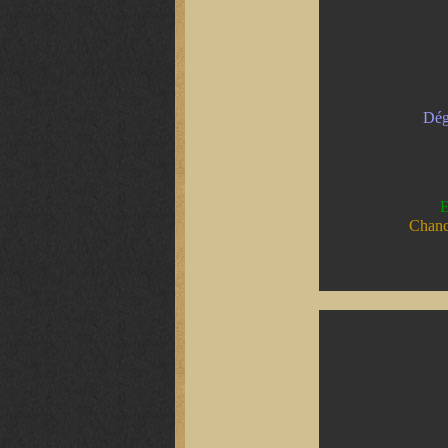
Dég
E
Chanc