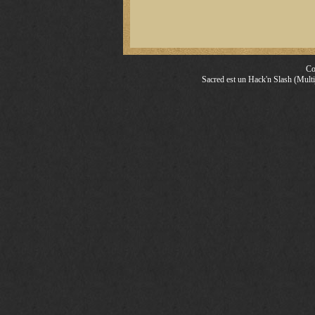
Co
Sacred est un Hack'n Slash (Multij