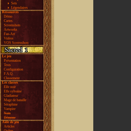
Sets
Légendaires
Ressources
Démo
Cartes
Screenshots
Artworks
Fan-Art
Vidéos
VOS Screenshots
Le jeu
Présentation
Tests
Configuration
F.A.Q.
Classement
Les classes
Elfe noir
Elfe sylvaine
Gladiateur
Mage de bataille
Séraphine
Vampire
Nain
Démone
Aide de jeu
Articles
Quêtes