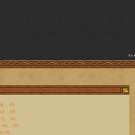
Il y 
& ... (0)
d ... (0)
 q ... (0)
mis ... (0)
od (0)