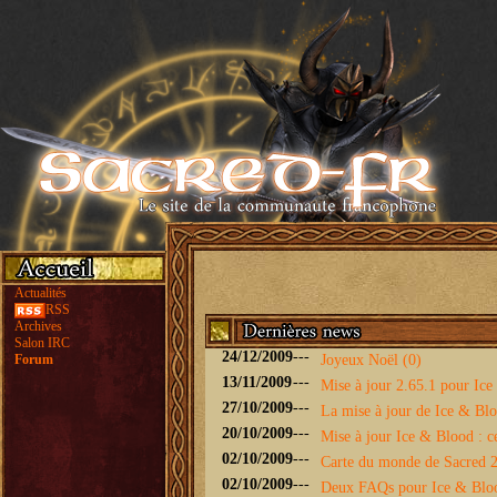
Actualités
RSS
Archives
Salon IRC
24/12/2009
---
Forum
Joyeux Noël (0)
13/11/2009
---
Mise à jour 2.65.1 pour Ice 
27/10/2009
---
La mise à jour de Ice & Bloo
20/10/2009
---
Mise à jour Ice & Blood : ce
02/10/2009
---
Carte du monde de Sacred 2 
02/10/2009
---
Deux FAQs pour Ice & Blo