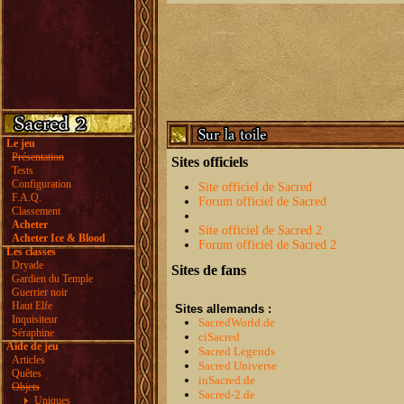
Le jeu
Présentation
Sites officiels
Tests
Configuration
Site officiel de Sacred
F.A.Q.
Forum officiel de Sacred
Classement
Acheter
Site officiel de Sacred 2
Acheter Ice & Blood
Forum officiel de Sacred 2
Les classes
Dryade
Sites de fans
Gardien du Temple
Guerrier noir
Haut Elfe
Sites allemands :
Inquisiteur
SacredWorld.de
Séraphine
ciSacred
Aide de jeu
Sacred Legends
Articles
Sacred Universe
Quêtes
inSacred.de
Objets
Sacred-2.de
Uniques