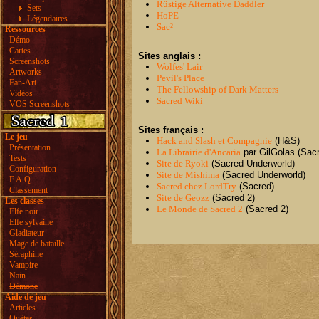
Rüstige Alternative Daddler
Sets
HoPE
Légendaires
Sac²
Ressources
Démo
Cartes
Sites anglais :
Screenshots
Wolfes' Lair
Artworks
Pevil's Place
Fan-Art
The Fellowship of Dark Matters
Vidéos
Sacred Wiki
VOS Screenshots
Sites français :
Le jeu
Hack and Slash et Compagnie
(H&S)
Présentation
La Librairie d'Ancaria
par GilGolas (Sac
Tests
Site de Ryoki
(Sacred Underworld)
Configuration
Site de Mishima
(Sacred Underworld)
F.A.Q.
Sacred chez LordTry
(Sacred)
Classement
Site de Geozz
(Sacred 2)
Les classes
Le Monde de Sacred 2
(Sacred 2)
Elfe noir
Elfe sylvaine
Gladiateur
Mage de bataille
Séraphine
Vampire
Nain
Démone
Aide de jeu
Articles
Quêtes