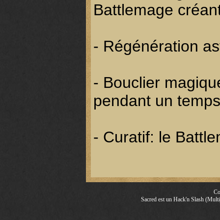
Battlemage créant
- Régénération as
- Bouclier magiqu
pendant un temps 
- Curatif: le Batt
Co
Sacred est un Hack'n Slash (Multij