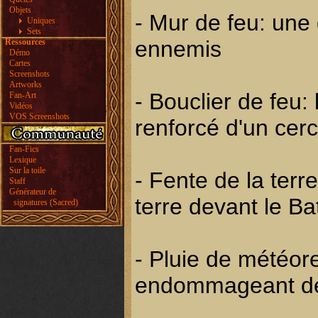
Objets
- Mur de feu: une
Uniques
Sets
ennemis
Ressources
Démo
Cartes
Screenshots
Artworks
- Bouclier de feu:
Fan-Art
Vidéos
VOS Screenshots
renforcé d'un cerc
Fan-Fics
Lexique
Sur la toile
- Fente de la terr
Staff
Générateur de
terre devant le B
signatures (Sacred)
- Pluie de météore
endommageant de