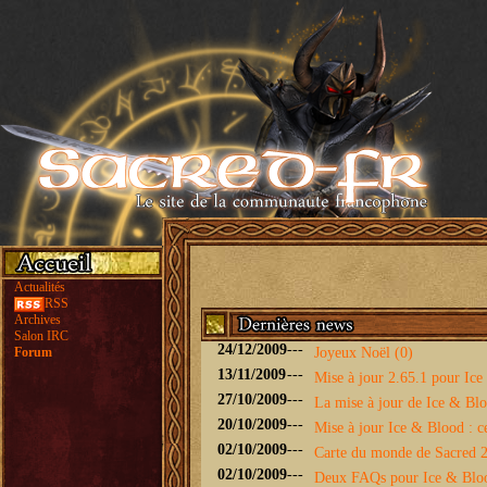
Actualités
RSS
Archives
Salon IRC
24/12/2009
---
Forum
Joyeux Noël (0)
13/11/2009
---
Mise à jour 2.65.1 pour Ice 
27/10/2009
---
La mise à jour de Ice & Bloo
20/10/2009
---
Mise à jour Ice & Blood : ce
02/10/2009
---
Carte du monde de Sacred 2 
02/10/2009
---
Deux FAQs pour Ice & Blo