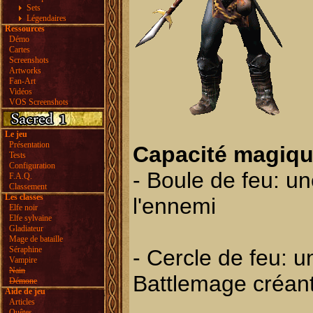
Sets
Légendaires
Ressources
Démo
Cartes
Screenshots
Artworks
Fan-Art
Vidéos
VOS Screenshots
Le jeu
Présentation
Capacité magiqu
Tests
Configuration
- Boule de feu: un
F.A.Q.
Classement
Les classes
l'ennemi
Elfe noir
Elfe sylvaine
Gladiateur
Mage de bataille
Séraphine
- Cercle de feu: u
Vampire
Nain
Battlemage créant
Démone
Aide de jeu
Articles
Quêtes