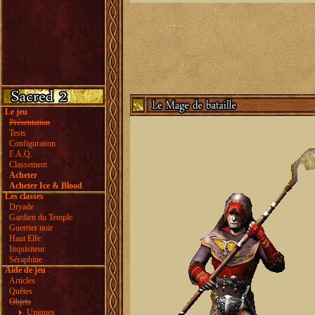
Le jeu
Présentation
Tests
Configuration
F.A.Q.
Classement
Acheter
Acheter Ice & Blood
Les classes
Dryade
Gardien du Temple
Guerrier noir
Haut Elfe
Inquisiteur
Séraphine
Aide de jeu
Articles
Quêtes
Objets
Uniques