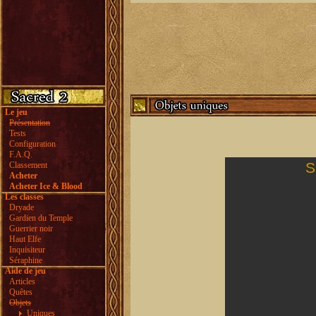
Le jeu
Présentation
Tests
Configuration
F.A.Q.
S
Classement
Acheter
Acheter Ice & Blood
Les classes
Dryade
Gardien du Temple
Guerrier noir
Haut Elfe
Inquisiteur
Séraphine
Aide de jeu
Articles
Quêtes
Objets
Uniques