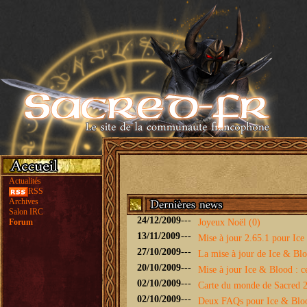
Actualités
RSS
Archives
Salon IRC
24/12/2009
---
Forum
Joyeux Noël (0)
13/11/2009
---
Mise à jour 2.65.1 pour Ice 
27/10/2009
---
La mise à jour de Ice & Bloo
20/10/2009
---
Mise à jour Ice & Blood : ce
02/10/2009
---
Carte du monde de Sacred 2 
02/10/2009
---
Deux FAQs pour Ice & Blo