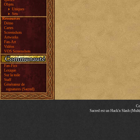
Objets
Uniques
Sets
Ressources
Démo
Cartes
Screenshots
Artworks
Fan-Art
Vidéos
VOS Screenshots
Fan-Fics
Lexique
Sur la toile
Staff
Générateur de
signatures (Sacred)
Co
Sacred est un Hack'n Slash (Multij