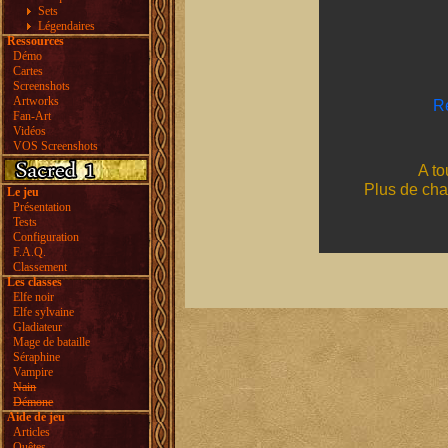
Sets
Légendaires
Ressources
Démo
Cartes
Screenshots
Artworks
Ré
Fan-Art
Vidéos
VOS Screenshots
A to
Plus de cha
Le jeu
Présentation
Tests
Configuration
F.A.Q.
Classement
Les classes
Elfe noir
Elfe sylvaine
Gladiateur
Mage de bataille
Séraphine
Vampire
Nain
Démone
Aide de jeu
Articles
Quêtes