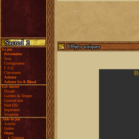
Le jeu
Présentation
Tests
Configuration
F.A.Q.
B
Classement
Acheter
Acheter Ice & Blood
Les classes
Dryade
Gardien du Temple
Guerrier noir
Haut Elfe
Inquisiteur
Séraphine
Aide de jeu
Articles
Quêtes
Objets
Uniques