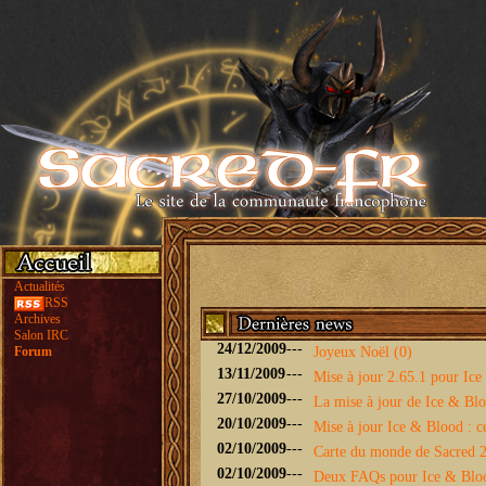
Actualités
RSS
Archives
Salon IRC
24/12/2009
---
Forum
Joyeux Noël (0)
13/11/2009
---
Mise à jour 2.65.1 pour Ice 
27/10/2009
---
La mise à jour de Ice & Bloo
20/10/2009
---
Mise à jour Ice & Blood : ce
02/10/2009
---
Carte du monde de Sacred 2 
02/10/2009
---
Deux FAQs pour Ice & Blo