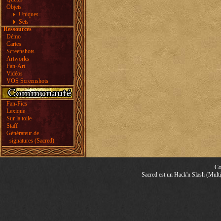
Objets
Uniques
Sets
Ressources
Démo
Cartes
Screenshots
Artworks
Fan-Art
Vidéos
VOS Screenshots
Fan-Fics
Lexique
Sur la toile
Staff
Générateur de
signatures (Sacred)
Co
Sacred est un Hack'n Slash (Multij