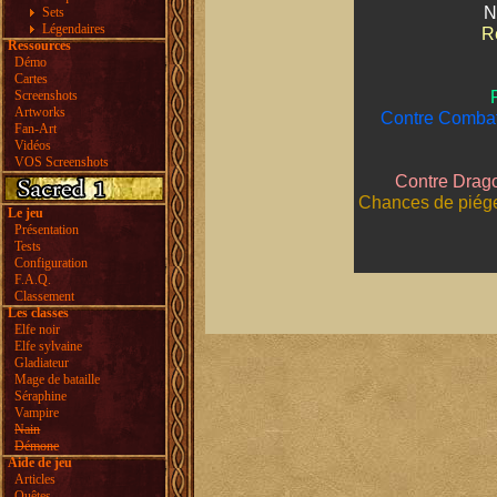
N
Sets
Légendaires
Ré
Ressources
Démo
Cartes
Screenshots
Artworks
Contre Combat
Fan-Art
Vidéos
VOS Screenshots
Contre Drag
Chances de piége
Le jeu
Présentation
Tests
Configuration
F.A.Q.
Classement
Les classes
Elfe noir
Elfe sylvaine
Gladiateur
Mage de bataille
Séraphine
Vampire
Nain
Démone
Aide de jeu
Articles
Quêtes