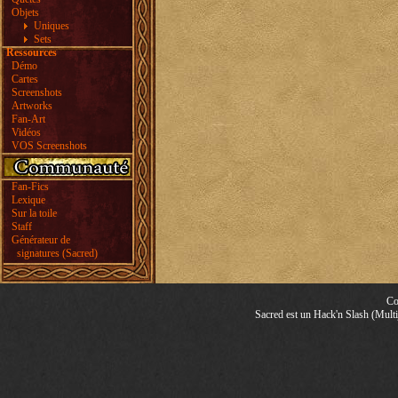
Objets
Uniques
Sets
Ressources
Démo
Cartes
Screenshots
Artworks
Fan-Art
Vidéos
VOS Screenshots
Fan-Fics
Lexique
Sur la toile
Staff
Générateur de
signatures (Sacred)
Co
Sacred est un Hack'n Slash (Multij