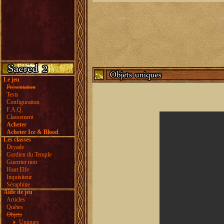
Le jeu
Présentation
Tests
Configuration
F.A.Q.
Classement
Acheter
Acheter Ice & Blood
Les classes
Dryade
Gardien du Temple
Guerrier noir
Haut Elfe
Inquisiteur
Séraphine
Aide de jeu
Articles
Quêtes
Objets
Uniques