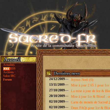
Actualités
RSS
Archives
Salon IRC
24/12/2009
---
Forum
Joyeux Noël (0)
13/11/2009
---
Mise à jour 2.65.1 pour Ice 
27/10/2009
---
La mise à jour de Ice & Bloo
20/10/2009
---
Mise à jour Ice & Blood : ce
02/10/2009
---
Carte du monde de Sacred 2 
02/10/2009
---
Deux FAQs pour Ice & Blo