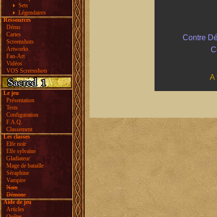
Sets
Légendaires
Ressources
Démo
Cartes
Contre Dé
Screenshots
C
Artworks
Fan-Art
Vidéos
VOS Screenshots
A 
Le jeu
Présentation
Tests
Configuration
F.A.Q.
Classement
Les classes
Elfe noir
Elfe sylvaine
Gladiateur
Mage de bataille
Séraphine
Vampire
Nain
Démone
Aide de jeu
Articles
Quêtes