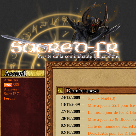
Actualités
RSS
Archives
Salon IRC
24/12/2009
---
Forum
Joyeux Noël (0)
13/11/2009
---
Mise à jour 2.65.1 pour Ice 
27/10/2009
---
La mise à jour de Ice & Bloo
20/10/2009
---
Mise à jour Ice & Blood : ce
02/10/2009
---
Carte du monde de Sacred 2 
02/10/2009
---
Deux FAQs pour Ice & Blo