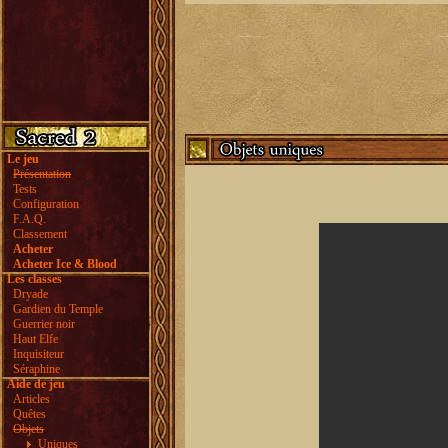
Le jeu
Présentation
Tests
Configuration
F.A.Q.
Classement
Acheter
Acheter Ice & Blood
Les classes
Dryade
Gardien du Temple
Guerrier noir
Haut Elfe
Inquisiteur
Séraphine
Aide de jeu
Articles
Quêtes
Objets
Uniques