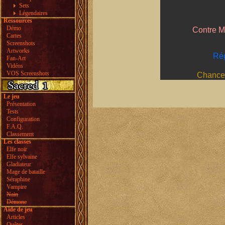
Sets
Légendaires
Ressources
Démo
Contre M
Cartes
Screenshots
Artworks
Rég
Fan-Art
Vidéos
VOS Screenshots
Chances
Le jeu
Présentation
Tests
Configuration
F.A.Q.
Classement
Les classes
Elfe noir
Elfe sylvaine
Gladiateur
Mage de bataille
Séraphine
Vampire
Nain
Démone
Aide de jeu
Articles
Quêtes