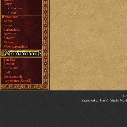
Objets
Uniques
Sets
Ressources
Démo
Cartes
Screenshots
Artworks
Fan-Art
Vidéos
VOS Screenshots
Fan-Fics
Lexique
Sur la toile
Staff
Générateur de
signatures (Sacred)
Co
Sacred est un Hack'n Slash (Multij