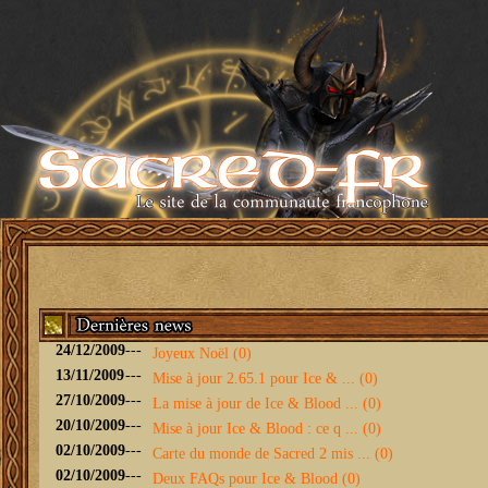
24/12/2009
---
Joyeux Noël (0)
13/11/2009
---
Mise à jour 2.65.1 pour Ice & ... (0)
27/10/2009
---
La mise à jour de Ice & Blood ... (0)
20/10/2009
---
Mise à jour Ice & Blood : ce q ... (0)
02/10/2009
---
Carte du monde de Sacred 2 mis ... (0)
02/10/2009
---
Deux FAQs pour Ice & Blood (0)