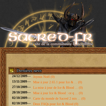
24/12/2009
---
Joyeux Noël (0)
13/11/2009
---
Mise à jour 2.65.1 pour Ice & ... (0)
27/10/2009
---
La mise à jour de Ice & Blood ... (0)
20/10/2009
---
Mise à jour Ice & Blood : ce q ... (0)
02/10/2009
---
Carte du monde de Sacred 2 mis ... (0)
02/10/2009
---
Deux FAQs pour Ice & Blood (0)