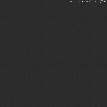
Sacred est un Hack'n Slash (Multij