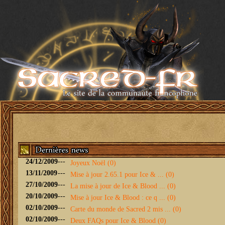
24/12/2009
---
Joyeux Noël (0)
13/11/2009
---
Mise à jour 2.65.1 pour Ice & ... (0)
27/10/2009
---
La mise à jour de Ice & Blood ... (0)
20/10/2009
---
Mise à jour Ice & Blood : ce q ... (0)
02/10/2009
---
Carte du monde de Sacred 2 mis ... (0)
02/10/2009
---
Deux FAQs pour Ice & Blood (0)