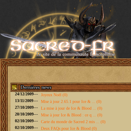
24/12/2009
---
Joyeux Noël (0)
13/11/2009
---
Mise à jour 2.65.1 pour Ice & ... (0)
27/10/2009
---
La mise à jour de Ice & Blood ... (0)
20/10/2009
---
Mise à jour Ice & Blood : ce q ... (0)
02/10/2009
---
Carte du monde de Sacred 2 mis ... (0)
02/10/2009
---
Deux FAQs pour Ice & Blood (0)