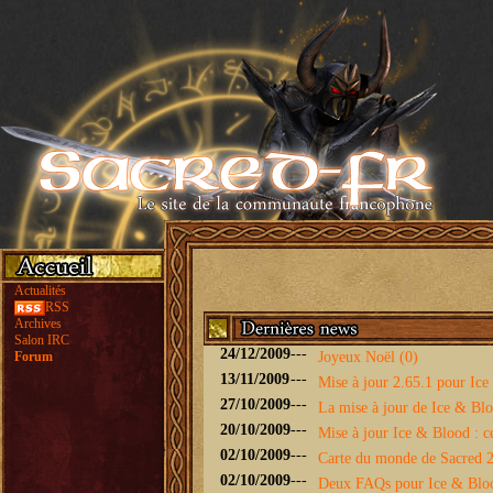
Actualités
RSS
Archives
Salon IRC
24/12/2009
---
Forum
Joyeux Noël (0)
13/11/2009
---
Mise à jour 2.65.1 pour Ice 
27/10/2009
---
La mise à jour de Ice & Bloo
20/10/2009
---
Mise à jour Ice & Blood : ce
02/10/2009
---
Carte du monde de Sacred 2 
02/10/2009
---
Deux FAQs pour Ice & Blo