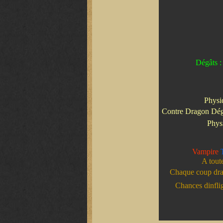
Dégâts :
Physi
Contre Dragon Dég
Phys
Vampire
A toute
Chaque coup drai
Chances dinfl