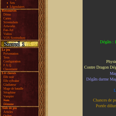
Sets
Légendaires
Ressources
Démo
Cartes
Screenshots
Artworks
Fan-Art
Vidéos
VOS Screenshots
Dégâts : 
Le jeu
Présentation
Tests
Physi
Configuration
F.A.Q.
Contre Dragon Dég
Classement
Les classes
Mag
Elfe noir
Dégâts darme Ma
Elfe sylvaine
Gladiateur
Mage de bataille
L
Séraphine
Vampire
Chances de po
Nain
Démone
Portée dil
Aide de jeu
Articles
Quêtes