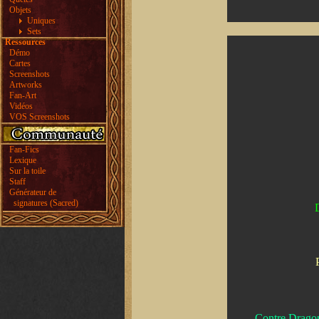
Objets
Uniques
Sets
Ressources
Démo
Cartes
Screenshots
Artworks
Fan-Art
Vidéos
VOS Screenshots
Fan-Fics
Lexique
Sur la toile
Staff
Générateur de
signatures (Sacred)
Contre Dragon