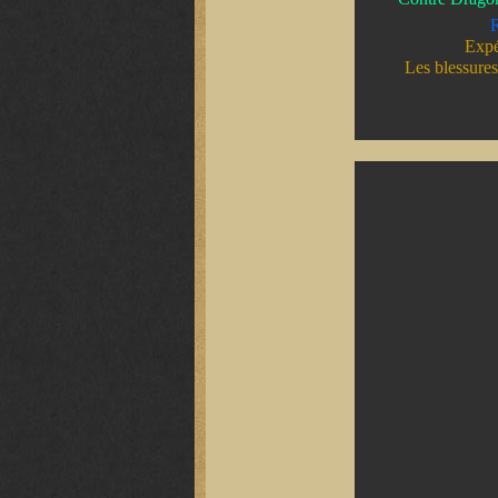
R
Expé
Les blessure