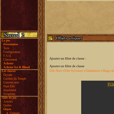
Le jeu
Présentation
Tests
Configuration
F.A.Q.
Ajouter un filtre de classe :
Classement
Acheter
Ajouter un filtre de classe
Acheter Ice & Blood
Elfe Noir
-
Elfe Sylvaine
-
Gladiateur
-
Mage de
Les classes
Dryade
Gardien du Temple
Guerrier noir
Bât
Haut Elfe
Inquisiteur
Séraphine
Aide de jeu
Articles
Quêtes
Objets
Uniques