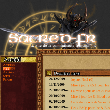
Actualités
RSS
Archives
Salon IRC
24/12/2009
---
Forum
Joyeux Noël (0)
13/11/2009
---
Mise à jour 2.65.1 pour Ice 
27/10/2009
---
La mise à jour de Ice & Bloo
20/10/2009
---
Mise à jour Ice & Blood : ce
02/10/2009
---
Carte du monde de Sacred 2 
02/10/2009
---
Deux FAQs pour Ice & Blo