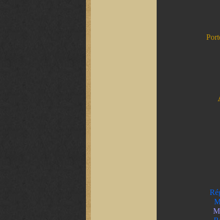
Port
Rég
Ma
M