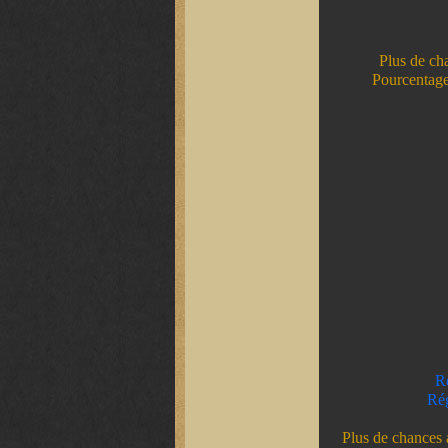
Plus de ch
Pourcentage
Ré
Rég
Plus de chances