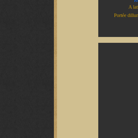
Ré
A la
Portée dil