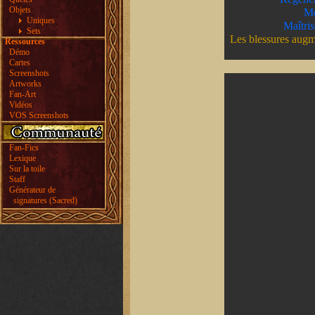
Objets
Mé
Uniques
Maîtris
Sets
Les blessures augm
Ressources
Démo
Cartes
Screenshots
Artworks
Fan-Art
Vidéos
VOS Screenshots
Fan-Fics
Lexique
Sur la toile
Staff
Générateur de
signatures (Sacred)