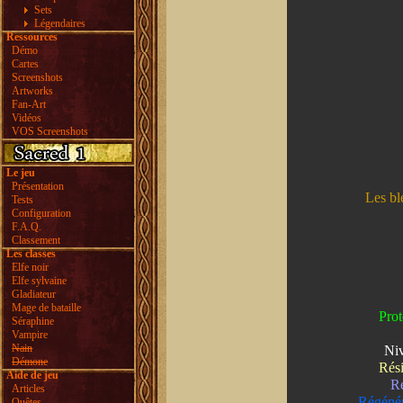
Sets
Légendaires
Ressources
Démo
Cartes
Screenshots
Artworks
Fan-Art
Vidéos
VOS Screenshots
Le jeu
Présentation
Les bl
Tests
Configuration
F.A.Q.
Classement
Les classes
Elfe noir
Elfe sylvaine
Gladiateur
Mage de bataille
Prot
Séraphine
Vampire
Nain
Niv
Démone
Rési
Aide de jeu
Ré
Articles
Régénér
Quêtes