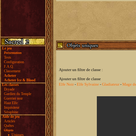
Le jeu
Présentation
Tests
Configuration
F.A.Q.
Ajouter un filtre de classe :
Classement
Acheter
Ajouter un filtre de classe
Acheter Ice & Blood
Elfe Noir
-
Elfe Sylvaine
-
Gladiateur
-
Mage de
Les classes
Dryade
Gardien du Temple
Guerrier noir
Haut Elfe
Inquisiteur
Séraphine
Aide de jeu
Articles
Quêtes
Objets
Uniques