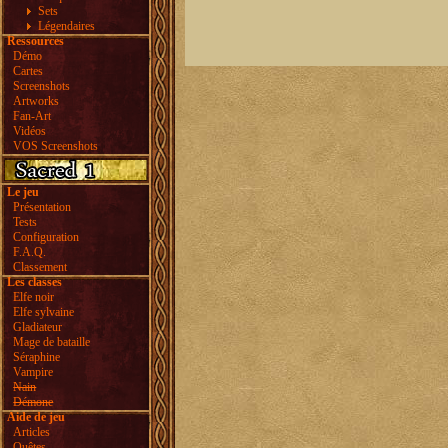
Sets
Légendaires
Ressources
Démo
Cartes
Screenshots
Artworks
Fan-Art
Vidéos
VOS Screenshots
Le jeu
Présentation
Tests
Configuration
F.A.Q.
Classement
Les classes
Elfe noir
Elfe sylvaine
Gladiateur
Mage de bataille
Séraphine
Vampire
Nain
Démone
Aide de jeu
Articles
Quêtes