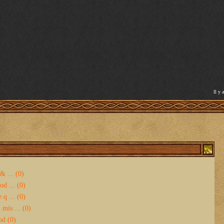
Il y 
& ... (0)
d ... (0)
 q ... (0)
mis ... (0)
od (0)