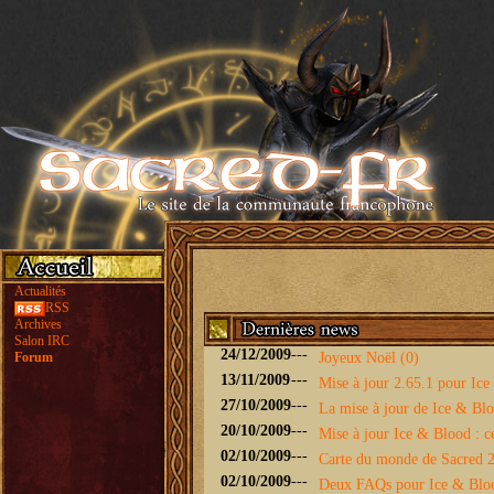
Actualités
RSS
Archives
Salon IRC
24/12/2009
---
Forum
Joyeux Noël (0)
13/11/2009
---
Mise à jour 2.65.1 pour Ice 
27/10/2009
---
La mise à jour de Ice & Bloo
20/10/2009
---
Mise à jour Ice & Blood : ce
02/10/2009
---
Carte du monde de Sacred 2 
02/10/2009
---
Deux FAQs pour Ice & Blo