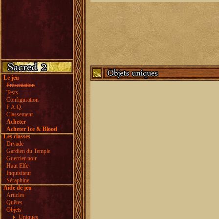
Le jeu
Présentation
Tests
Configuration
F.A.Q.
Classement
Acheter
Acheter Ice & Blood
Les classes
Dryade
Gardien du Temple
Guerrier noir
Haut Elfe
Inquisiteur
Séraphine
Aide de jeu
Articles
Quêtes
Objets
Uniques