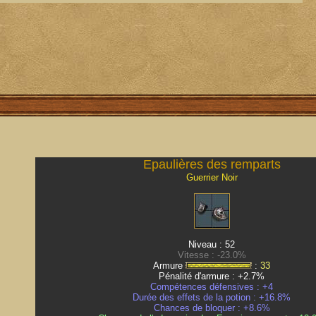
Epaulières des remparts
Guerrier Noir
Niveau : 52
Vitesse : -23.0%
Armure
:
33
Pénalité d'armure : +2.7%
Compétences défensives : +4
Durée des effets de la potion : +16.8%
Chances de bloquer : +8.6%