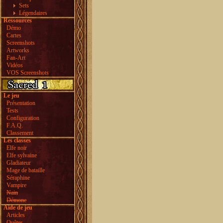
Sets
Légendaires
Ressources
Démo
Cartes
Screenshots
Artworks
Fan-Art
Vidéos
VOS Screenshots
Le jeu
Présentation
Tests
Configuration
F.A.Q.
Classement
Les classes
Elfe noir
Elfe sylvaine
Gladiateur
Mage de bataille
Séraphine
Vampire
Nain
Démone
Aide de jeu
Articles
Quêtes