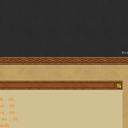
Il y 
& ... (0)
d ... (0)
 q ... (0)
mis ... (0)
od (0)