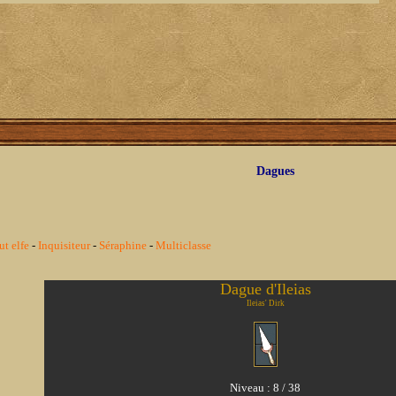
Dagues
ut elfe
-
Inquisiteur
-
Séraphine
-
Multiclasse
Dague d'Ileias
Ileias' Dirk
Niveau : 8 / 38