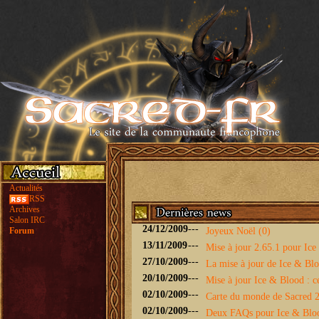
Actualités
RSS
Archives
Salon IRC
24/12/2009
---
Forum
Joyeux Noël (0)
13/11/2009
---
Mise à jour 2.65.1 pour Ice 
27/10/2009
---
La mise à jour de Ice & Bloo
20/10/2009
---
Mise à jour Ice & Blood : ce
02/10/2009
---
Carte du monde de Sacred 2 
02/10/2009
---
Deux FAQs pour Ice & Blo