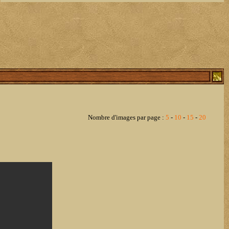
Nombre d'images par page :
5
-
10
-
15
-
20