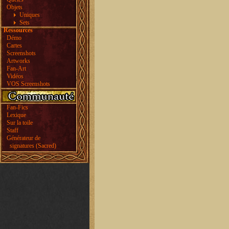
Objets
Uniques
Sets
Ressources
Démo
Cartes
Screenshots
Artworks
Fan-Art
Vidéos
VOS Screenshots
Fan-Fics
Lexique
Sur la toile
Staff
Générateur de
signatures (Sacred)