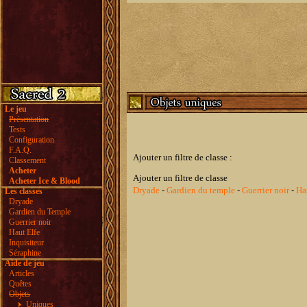
Le jeu
Présentation
Tests
Configuration
F.A.Q.
Ajouter un filtre de classe :
Classement
Acheter
Ajouter un filtre de classe
Acheter Ice & Blood
Dryade
-
Gardien du temple
-
Guerrier noir
-
Ha
Les classes
Dryade
Gardien du Temple
Guerrier noir
Haut Elfe
Inquisiteur
Séraphine
Aide de jeu
Articles
Quêtes
Objets
Uniques